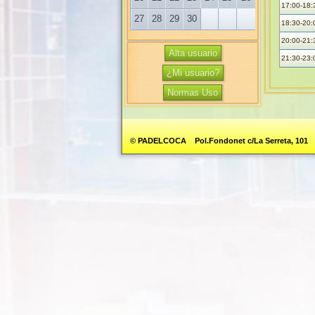
17:00-18:
27
28
29
30
18:30-20:
20:00-21:
Alta usuario
21:30-23:
¿Mi usuario?
Normas Uso
© PADELCOCA Pol.Fondonet c/La Serreta, 101 