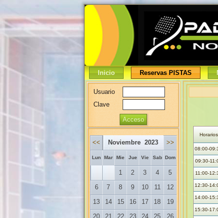
Inicio
Reservas PISTAS
Usuario
Clave
Horarios
<<
Noviembre 2023
>>
08:00-09:
Lun
Mar
Mie
Jue
Vie
Sab
Dom
09:30-11:
1
2
3
4
5
11:00-12:
12:30-14:
6
7
8
9
10
11
12
14:00-15:
13
14
15
16
17
18
19
15:30-17:
20
21
22
23
24
25
26