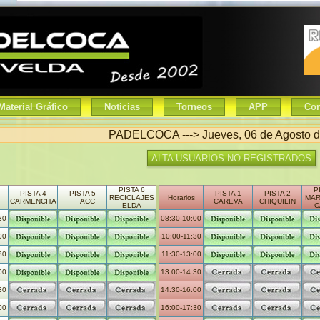
Material Gráfico
Noticias
Torneos
APP
Con
PADELCOCA ---> Jueves, 06 de Agosto 
ALTA USUARIOS NO REGISTRADOS
PISTA 6
P
PISTA 4
PISTA 5
PISTA 1
PISTA 2
RECICLAJES
Horarios
MAR
CARMENCITA
ACC
CAREVA
CHIQUILIN
ELDA
C
30
08:30-10:00
00
10:00-11:30
30
11:30-13:00
00
13:00-14:30
30
14:30-16:00
00
16:00-17:30