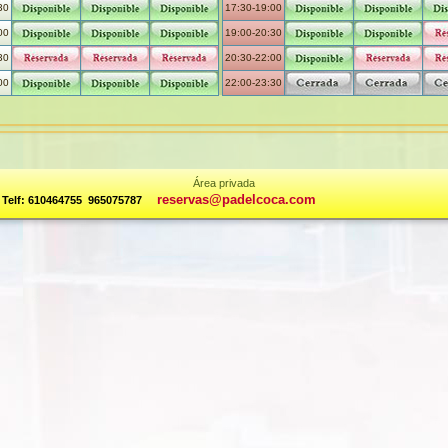
30
17:30-19:00
00
19:00-20:30
30
20:30-22:00
00
22:00-23:30
Área privada
reservas@padelcoca.com
Telf: 610464755 ­965075787