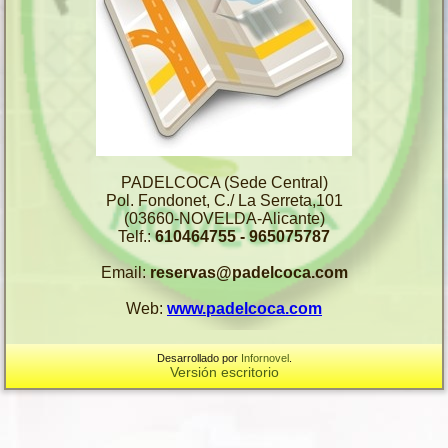
PADELCOCA (Sede Central)
Pol. Fondonet, C./ La Serreta,101
(03660-NOVELDA-Alicante)
Telf.:
610464755 - 965075787
Email:
reservas@padelcoca.com
Web:
www.padelcoca.com
Desarrollado por
Infornovel
.
Versión escritorio